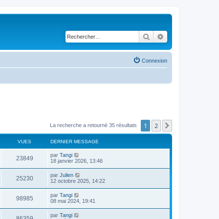
Rechercher
Recherche avancé
Connexion
1
2
Suivant
La recherche a retourné 35 résultats
VUES
DERNIER MESSAGE
par
Tangi
23849
18 janvier 2026, 13:46
par
Julien
25230
12 octobre 2025, 14:22
par
Tangi
98985
08 mai 2024, 19:41
par
Tangi
86359