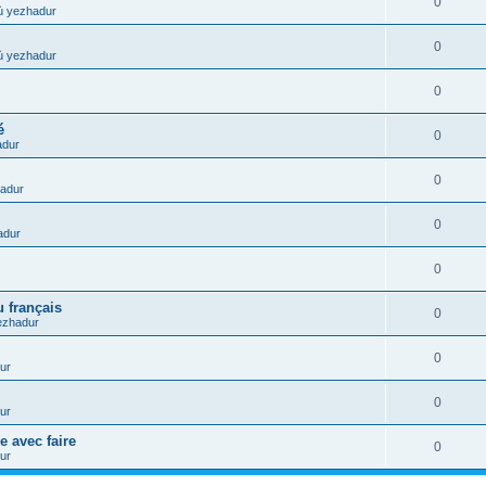
0
ù yezhadur
0
ù yezhadur
0
é
0
adur
0
adur
0
adur
0
 français
0
ezhadur
0
ur
0
ur
e avec faire
0
ur