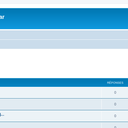
ar
RÉPONSES
0
0
...
0
0