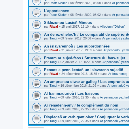
par
Paotr Kleder
»
08 février 2020, 08:08
» dans
Ar pennado
L'appartenace
par
Paotr Kleder
»
08 février 2020, 08:02
» dans
Ar pennado
Siklezonoù Lusieñ Minous
par
Riwal
»
15 avril 2017, 18:10
» dans
Al lodenn "Dielloù"
An derez-uheloc'h / Le comparatif de supériorit
par
Tangi
»
09 février 2017, 20:56
» dans
Ar pennadoù yezh
An islavarennoù / Les subordonnées
par
Riwal
»
31 janvier 2017, 19:09
» dans
Ar pennadoù yezh
Framm ar sujed-faos / Structure du faux-sujet
par
Tangi
»
02 janvier 2017, 16:20
» dans
Ar pennadoù yezh
Penaos e penn kentañ un islavarenn sujediñ
par
Riwal
»
24 décembre 2016, 15:35
» dans
Ar brezhoneg
An amprestoù diwar ar galleg / Les emprunts au
par
Tangi
»
16 décembre 2016, 21:09
» dans
Ar pennadoù y
Al liammadurioù / Les liaisons
par
Tangi
»
09 juillet 2016, 22:35
» dans
Ar pennadoù yezhad
Ar renadenn-anv / le complément du nom
par
Tangi
»
09 juillet 2016, 22:35
» dans
Ar pennadoù yezhad
Displegañ ar verb gant ober / Conjuguer le verb
par
Tangi
»
09 juillet 2016, 22:35
» dans
Ar pennadoù yezhad