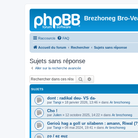
Brezhoneg Bro-Ve
Raccourcis
FAQ
Accueil du forum
Rechercher
Sujets sans réponse
Sujets sans réponse
Aller sur la recherche avancée
Rechercher
Recherche avancée
SUJETS
dont : radikal deu- VS da-
par
Tangi
»
18 janvier 2026, 13:46
» dans
Ar brezhoneg
Cho !
par
Julien
»
12 octobre 2025, 14:22
» dans
Ar brezhoneg
Gerioù hag a goll ur silabenn : amann, Riwal (?)
par
Tangi
»
08 mai 2024, 19:41
» dans
Ar brezhoneg
zo / ez euz