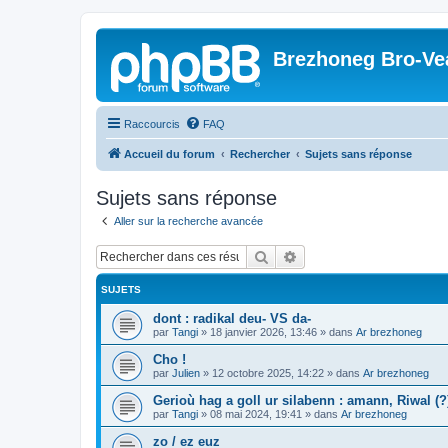
Brezhoneg Bro-Ve
Raccourcis
FAQ
Accueil du forum
Rechercher
Sujets sans réponse
Sujets sans réponse
Aller sur la recherche avancée
Rechercher
Recherche avancée
SUJETS
dont : radikal deu- VS da-
par
Tangi
»
18 janvier 2026, 13:46
» dans
Ar brezhoneg
Cho !
par
Julien
»
12 octobre 2025, 14:22
» dans
Ar brezhoneg
Gerioù hag a goll ur silabenn : amann, Riwal (?)
par
Tangi
»
08 mai 2024, 19:41
» dans
Ar brezhoneg
zo / ez euz