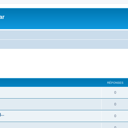
ar
RÉPONSES
0
0
...
0
0