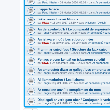
par
Paotr Kleder
»
08 février 2020, 08:08
» dans
Ar pennado
L'appartenace
par
Paotr Kleder
»
08 février 2020, 08:02
» dans
Ar pennado
Siklezonoù Lusieñ Minous
par
Riwal
»
15 avril 2017, 18:10
» dans
Al lodenn "Dielloù"
An derez-uheloc'h / Le comparatif de supériorit
par
Tangi
»
09 février 2017, 20:56
» dans
Ar pennadoù yezh
An islavarennoù / Les subordonnées
par
Riwal
»
31 janvier 2017, 19:09
» dans
Ar pennadoù yezh
Framm ar sujed-faos / Structure du faux-sujet
par
Tangi
»
02 janvier 2017, 16:20
» dans
Ar pennadoù yezh
Penaos e penn kentañ un islavarenn sujediñ
par
Riwal
»
24 décembre 2016, 15:35
» dans
Ar brezhoneg
An amprestoù diwar ar galleg / Les emprunts au
par
Tangi
»
16 décembre 2016, 21:09
» dans
Ar pennadoù y
Al liammadurioù / Les liaisons
par
Tangi
»
09 juillet 2016, 22:35
» dans
Ar pennadoù yezhad
Ar renadenn-anv / le complément du nom
par
Tangi
»
09 juillet 2016, 22:35
» dans
Ar pennadoù yezhad
Displegañ ar verb gant ober / Conjuguer le verb
par
Tangi
»
09 juillet 2016, 22:35
» dans
Ar pennadoù yezhad