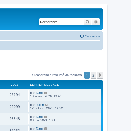
Rechercher
Recherche avancé
Connexion
1
2
Suivant
La recherche a retourné 35 résultats
VUES
DERNIER MESSAGE
par
Tangi
23694
18 janvier 2026, 13:46
par
Julien
25099
12 octobre 2025, 14:22
par
Tangi
98848
08 mai 2024, 19:41
par
Tangi
86232