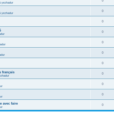
0
ù yezhadur
0
ù yezhadur
0
é
0
adur
0
adur
0
adur
0
 français
0
ezhadur
0
ur
0
ur
e avec faire
0
ur