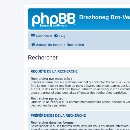
Brezhoneg Bro-Ve
Raccourcis
FAQ
Accueil du forum
Rechercher
Rechercher
REQUÊTE DE LA RECHERCHE
Rechercher par mots-clés :
Insérez le caractère « + » devant un mot qui doit être trouvé et « - » d
être ignoré. Insérez une liste de mots séparés entre des barres vertica
si seul un des mots doit être trouvé. Utilisez un astérisque « * » com
passe-partout si vous souhaitez effectuer des recherches partielles.
Rechercher par auteur :
Utilisez un astérisque « * » comme métacaractère passe-partout si vo
des recherches partielles.
PRÉFÉRENCES DE LA RECHERCHE
Rechercher dans les forums :
Sélectionnez le ou les forums dans lesquels vous souhaitez effectuer
sous-forums seront automatiquement inclus dans la recherche si vou