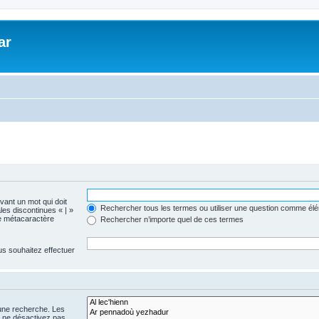
ar
evant un mot qui doit
Rechercher tous les termes ou utiliser une question comme él
les discontinues « | »
me métacaractère
Rechercher n’importe quel de ces termes
us souhaitez effectuer
 une recherche. Les
s ne désactivez pas