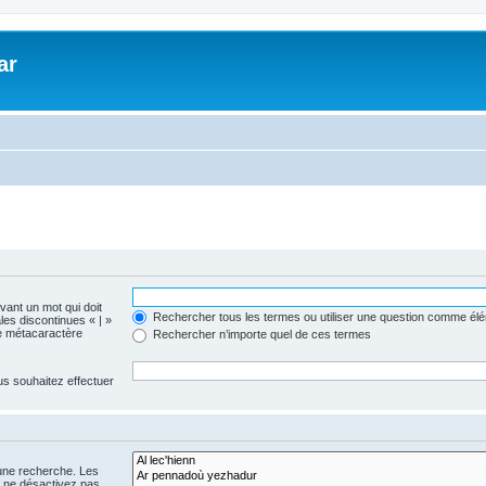
ar
evant un mot qui doit
Rechercher tous les termes ou utiliser une question comme él
les discontinues « | »
me métacaractère
Rechercher n’importe quel de ces termes
us souhaitez effectuer
 une recherche. Les
s ne désactivez pas