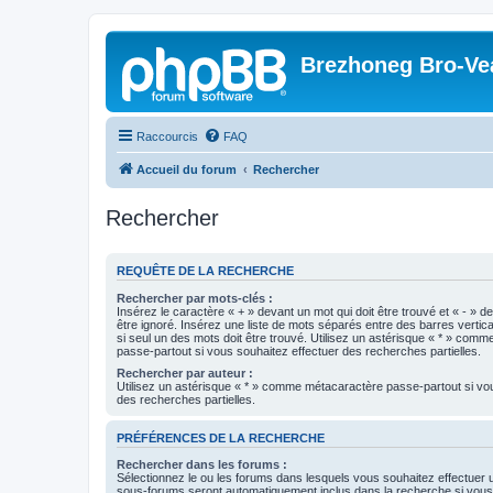
Brezhoneg Bro-Ve
Raccourcis
FAQ
Accueil du forum
Rechercher
Rechercher
REQUÊTE DE LA RECHERCHE
Rechercher par mots-clés :
Insérez le caractère « + » devant un mot qui doit être trouvé et « - » d
être ignoré. Insérez une liste de mots séparés entre des barres vertica
si seul un des mots doit être trouvé. Utilisez un astérisque « * » com
passe-partout si vous souhaitez effectuer des recherches partielles.
Rechercher par auteur :
Utilisez un astérisque « * » comme métacaractère passe-partout si vo
des recherches partielles.
PRÉFÉRENCES DE LA RECHERCHE
Rechercher dans les forums :
Sélectionnez le ou les forums dans lesquels vous souhaitez effectuer
sous-forums seront automatiquement inclus dans la recherche si vou