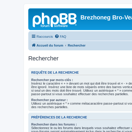
Brezhoneg Bro-Ve
Raccourcis
FAQ
Accueil du forum
Rechercher
Rechercher
REQUÊTE DE LA RECHERCHE
Rechercher par mots-clés :
Insérez le caractère « + » devant un mot qui doit être trouvé et « - » d
être ignoré. Insérez une liste de mots séparés entre des barres vertica
si seul un des mots doit être trouvé. Utilisez un astérisque « * » com
passe-partout si vous souhaitez effectuer des recherches partielles.
Rechercher par auteur :
Utilisez un astérisque « * » comme métacaractère passe-partout si vo
des recherches partielles.
PRÉFÉRENCES DE LA RECHERCHE
Rechercher dans les forums :
Sélectionnez le ou les forums dans lesquels vous souhaitez effectuer
sous-forums seront automatiquement inclus dans la recherche si vou