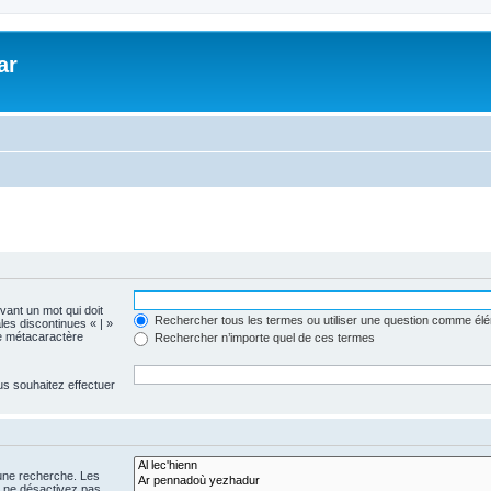
ar
evant un mot qui doit
Rechercher tous les termes ou utiliser une question comme él
les discontinues « | »
me métacaractère
Rechercher n’importe quel de ces termes
us souhaitez effectuer
 une recherche. Les
s ne désactivez pas