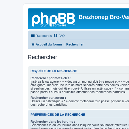
Brezhoneg Bro-Ve
Raccourcis
FAQ
Accueil du forum
Rechercher
Rechercher
REQUÊTE DE LA RECHERCHE
Rechercher par mots-clés :
Insérez le caractère « + » devant un mot qui doit être trouvé et « - » d
être ignoré. Insérez une liste de mots séparés entre des barres vertica
si seul un des mots doit être trouvé. Utilisez un astérisque « * » com
passe-partout si vous souhaitez effectuer des recherches partielles.
Rechercher par auteur :
Utilisez un astérisque « * » comme métacaractère passe-partout si vo
des recherches partielles.
PRÉFÉRENCES DE LA RECHERCHE
Rechercher dans les forums :
Sélectionnez le ou les forums dans lesquels vous souhaitez effectuer
sous-forums seront automatiquement inclus dans la recherche si vou