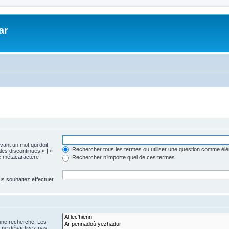
ar
evant un mot qui doit
Rechercher tous les termes ou utiliser une question comme él
les discontinues « | »
me métacaractère
Rechercher n’importe quel de ces termes
us souhaitez effectuer
 une recherche. Les
s ne désactivez pas