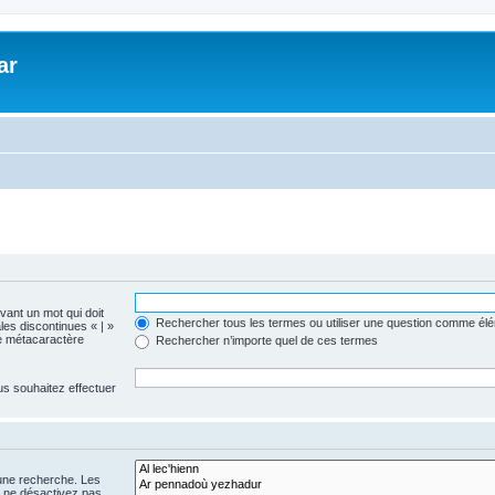
ar
evant un mot qui doit
Rechercher tous les termes ou utiliser une question comme él
les discontinues « | »
me métacaractère
Rechercher n’importe quel de ces termes
us souhaitez effectuer
 une recherche. Les
s ne désactivez pas