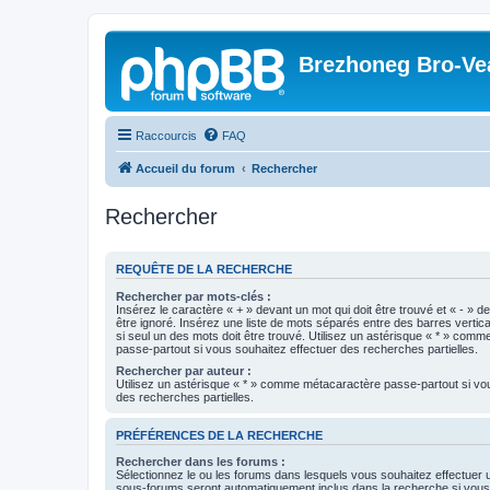
Brezhoneg Bro-Ve
Raccourcis
FAQ
Accueil du forum
Rechercher
Rechercher
REQUÊTE DE LA RECHERCHE
Rechercher par mots-clés :
Insérez le caractère « + » devant un mot qui doit être trouvé et « - » d
être ignoré. Insérez une liste de mots séparés entre des barres vertica
si seul un des mots doit être trouvé. Utilisez un astérisque « * » com
passe-partout si vous souhaitez effectuer des recherches partielles.
Rechercher par auteur :
Utilisez un astérisque « * » comme métacaractère passe-partout si vo
des recherches partielles.
PRÉFÉRENCES DE LA RECHERCHE
Rechercher dans les forums :
Sélectionnez le ou les forums dans lesquels vous souhaitez effectuer
sous-forums seront automatiquement inclus dans la recherche si vou