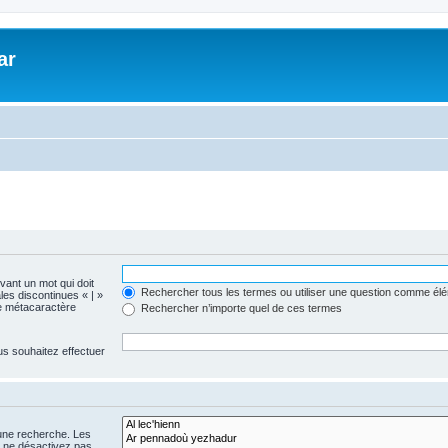
ar
evant un mot qui doit
Rechercher tous les termes ou utiliser une question comme él
les discontinues « | »
me métacaractère
Rechercher n’importe quel de ces termes
us souhaitez effectuer
 une recherche. Les
s ne désactivez pas