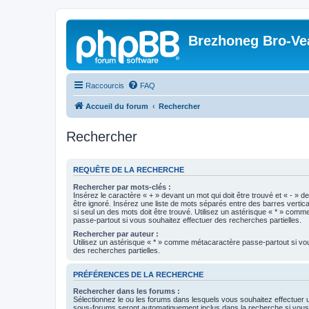
Brezhoneg Bro-Ve
Raccourcis
FAQ
Accueil du forum
Rechercher
Rechercher
REQUÊTE DE LA RECHERCHE
Rechercher par mots-clés :
Insérez le caractère « + » devant un mot qui doit être trouvé et « - » d
être ignoré. Insérez une liste de mots séparés entre des barres vertica
si seul un des mots doit être trouvé. Utilisez un astérisque « * » com
passe-partout si vous souhaitez effectuer des recherches partielles.
Rechercher par auteur :
Utilisez un astérisque « * » comme métacaractère passe-partout si vo
des recherches partielles.
PRÉFÉRENCES DE LA RECHERCHE
Rechercher dans les forums :
Sélectionnez le ou les forums dans lesquels vous souhaitez effectuer
sous-forums seront automatiquement inclus dans la recherche si vou