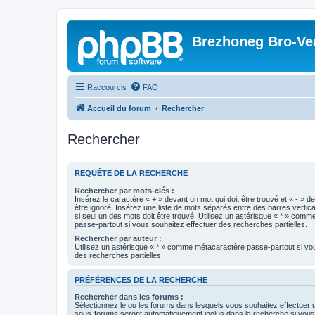
Brezhoneg Bro-Ve
Raccourcis
FAQ
Accueil du forum
Rechercher
Rechercher
REQUÊTE DE LA RECHERCHE
Rechercher par mots-clés :
Insérez le caractère « + » devant un mot qui doit être trouvé et « - » d
être ignoré. Insérez une liste de mots séparés entre des barres vertica
si seul un des mots doit être trouvé. Utilisez un astérisque « * » com
passe-partout si vous souhaitez effectuer des recherches partielles.
Rechercher par auteur :
Utilisez un astérisque « * » comme métacaractère passe-partout si vo
des recherches partielles.
PRÉFÉRENCES DE LA RECHERCHE
Rechercher dans les forums :
Sélectionnez le ou les forums dans lesquels vous souhaitez effectuer
sous-forums seront automatiquement inclus dans la recherche si vou