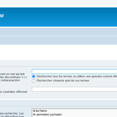
ar
evant un mot qui doit
Rechercher tous les termes ou utiliser une question comme él
les discontinues « | »
me métacaractère
Rechercher n’importe quel de ces termes
us souhaitez effectuer
 une recherche. Les
s ne désactivez pas