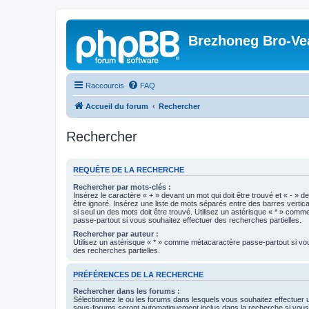
Brezhoneg Bro-Ve
Raccourcis
FAQ
Accueil du forum
Rechercher
Rechercher
REQUÊTE DE LA RECHERCHE
Rechercher par mots-clés :
Insérez le caractère « + » devant un mot qui doit être trouvé et « - » d
être ignoré. Insérez une liste de mots séparés entre des barres vertica
si seul un des mots doit être trouvé. Utilisez un astérisque « * » com
passe-partout si vous souhaitez effectuer des recherches partielles.
Rechercher par auteur :
Utilisez un astérisque « * » comme métacaractère passe-partout si vo
des recherches partielles.
PRÉFÉRENCES DE LA RECHERCHE
Rechercher dans les forums :
Sélectionnez le ou les forums dans lesquels vous souhaitez effectuer
sous-forums seront automatiquement inclus dans la recherche si vou