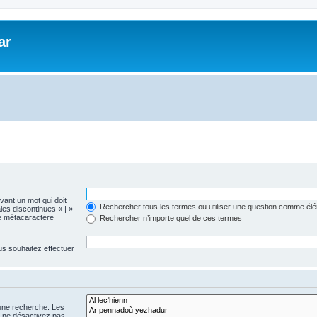
ar
evant un mot qui doit
Rechercher tous les termes ou utiliser une question comme él
les discontinues « | »
me métacaractère
Rechercher n’importe quel de ces termes
us souhaitez effectuer
 une recherche. Les
s ne désactivez pas