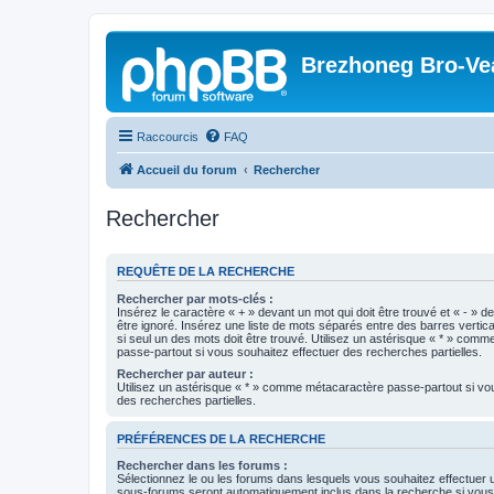
Brezhoneg Bro-Ve
Raccourcis
FAQ
Accueil du forum
Rechercher
Rechercher
REQUÊTE DE LA RECHERCHE
Rechercher par mots-clés :
Insérez le caractère « + » devant un mot qui doit être trouvé et « - » d
être ignoré. Insérez une liste de mots séparés entre des barres vertica
si seul un des mots doit être trouvé. Utilisez un astérisque « * » com
passe-partout si vous souhaitez effectuer des recherches partielles.
Rechercher par auteur :
Utilisez un astérisque « * » comme métacaractère passe-partout si vo
des recherches partielles.
PRÉFÉRENCES DE LA RECHERCHE
Rechercher dans les forums :
Sélectionnez le ou les forums dans lesquels vous souhaitez effectuer
sous-forums seront automatiquement inclus dans la recherche si vou