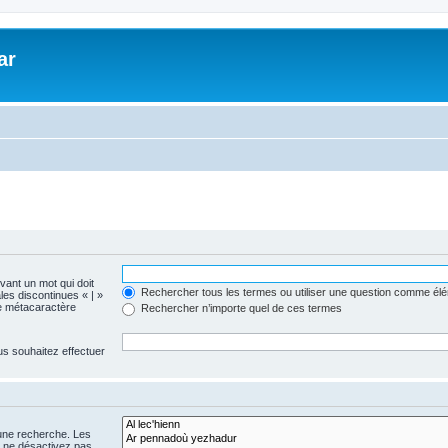
ar
evant un mot qui doit
Rechercher tous les termes ou utiliser une question comme él
les discontinues « | »
me métacaractère
Rechercher n’importe quel de ces termes
us souhaitez effectuer
 une recherche. Les
s ne désactivez pas