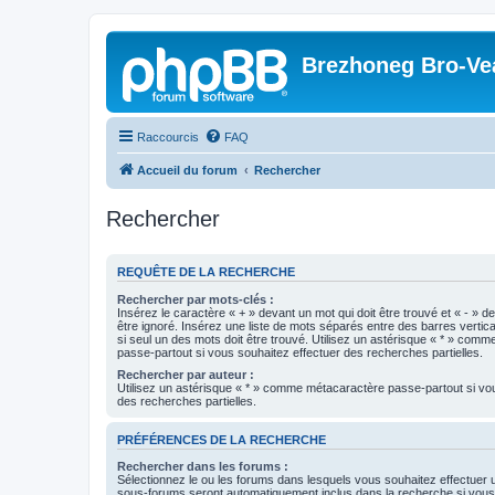
Brezhoneg Bro-Ve
Raccourcis
FAQ
Accueil du forum
Rechercher
Rechercher
REQUÊTE DE LA RECHERCHE
Rechercher par mots-clés :
Insérez le caractère « + » devant un mot qui doit être trouvé et « - » d
être ignoré. Insérez une liste de mots séparés entre des barres vertica
si seul un des mots doit être trouvé. Utilisez un astérisque « * » com
passe-partout si vous souhaitez effectuer des recherches partielles.
Rechercher par auteur :
Utilisez un astérisque « * » comme métacaractère passe-partout si vo
des recherches partielles.
PRÉFÉRENCES DE LA RECHERCHE
Rechercher dans les forums :
Sélectionnez le ou les forums dans lesquels vous souhaitez effectuer
sous-forums seront automatiquement inclus dans la recherche si vou