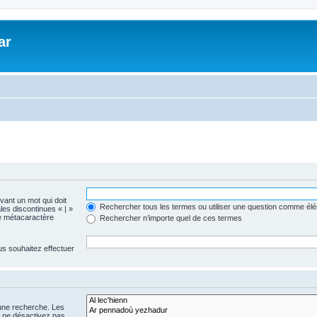
ar
evant un mot qui doit
Rechercher tous les termes ou utiliser une question comme él
les discontinues « | »
me métacaractère
Rechercher n’importe quel de ces termes
us souhaitez effectuer
 une recherche. Les
s ne désactivez pas