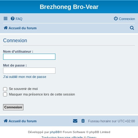
Brezhoneg Bro-Vear
FAQ
Connexion
R
Accueil du forum
e
Connexion
c
h
Nom d’utilisateur :
e
r
Mot de passe :
c
J’ai oublié mon mot de passe
h
e
Se souvenir de moi
Masquer ma présence lors de cette session
r
Accueil du forum
Fuseau horaire sur
UTC+02:00
Développé par
phpBB
® Forum Software © phpBB Limited
Traduction française officielle
©
Qiaeru