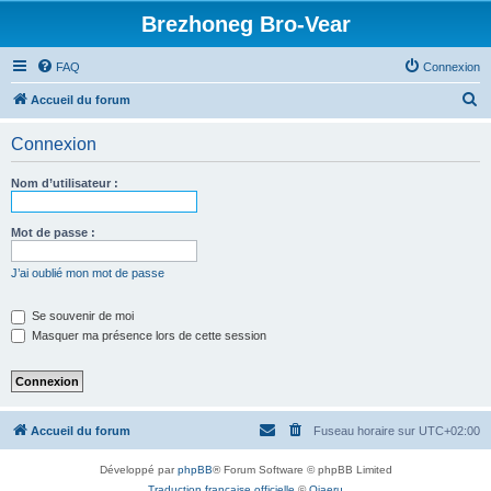
Brezhoneg Bro-Vear
FAQ
Connexion
R
Accueil du forum
e
Connexion
c
h
Nom d’utilisateur :
e
r
Mot de passe :
c
J’ai oublié mon mot de passe
h
e
Se souvenir de moi
Masquer ma présence lors de cette session
r
Accueil du forum
Fuseau horaire sur
UTC+02:00
Développé par
phpBB
® Forum Software © phpBB Limited
Traduction française officielle
©
Qiaeru