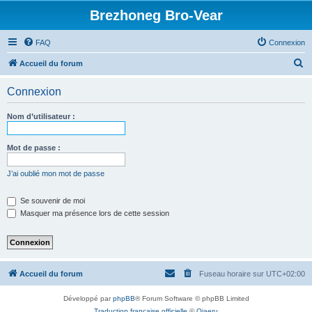
Brezhoneg Bro-Vear
FAQ
Connexion
R
Accueil du forum
e
Connexion
c
h
Nom d’utilisateur :
e
r
Mot de passe :
c
J’ai oublié mon mot de passe
h
e
Se souvenir de moi
Masquer ma présence lors de cette session
r
Accueil du forum
Fuseau horaire sur
UTC+02:00
Développé par
phpBB
® Forum Software © phpBB Limited
Traduction française officielle
©
Qiaeru