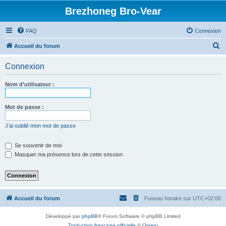
Brezhoneg Bro-Vear
FAQ
Connexion
R
Accueil du forum
e
Connexion
c
h
Nom d’utilisateur :
e
r
Mot de passe :
c
J’ai oublié mon mot de passe
h
e
Se souvenir de moi
Masquer ma présence lors de cette session
r
Accueil du forum
Fuseau horaire sur
UTC+02:00
Développé par
phpBB
® Forum Software © phpBB Limited
Traduction française officielle
©
Qiaeru