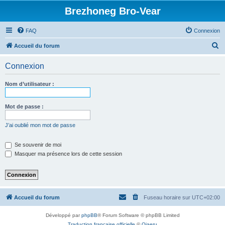
Brezhoneg Bro-Vear
FAQ
Connexion
R
Accueil du forum
e
Connexion
c
h
Nom d’utilisateur :
e
r
Mot de passe :
c
J’ai oublié mon mot de passe
h
e
Se souvenir de moi
Masquer ma présence lors de cette session
r
Accueil du forum
Fuseau horaire sur
UTC+02:00
Développé par
phpBB
® Forum Software © phpBB Limited
Traduction française officielle
©
Qiaeru