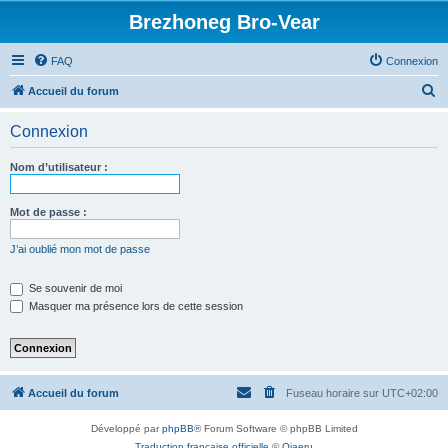
Brezhoneg Bro-Vear
FAQ
Connexion
R
Accueil du forum
e
Connexion
c
h
Nom d’utilisateur :
e
r
Mot de passe :
c
J’ai oublié mon mot de passe
h
e
Se souvenir de moi
Masquer ma présence lors de cette session
r
Accueil du forum
Fuseau horaire sur
UTC+02:00
Développé par
phpBB
® Forum Software © phpBB Limited
Traduction française officielle
©
Qiaeru