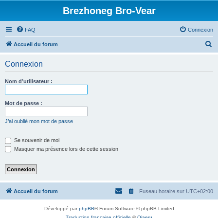
Brezhoneg Bro-Vear
FAQ
Connexion
R
Accueil du forum
e
Connexion
c
h
Nom d’utilisateur :
e
r
Mot de passe :
c
J’ai oublié mon mot de passe
h
e
Se souvenir de moi
Masquer ma présence lors de cette session
r
Accueil du forum
Fuseau horaire sur
UTC+02:00
Développé par
phpBB
® Forum Software © phpBB Limited
Traduction française officielle
©
Qiaeru