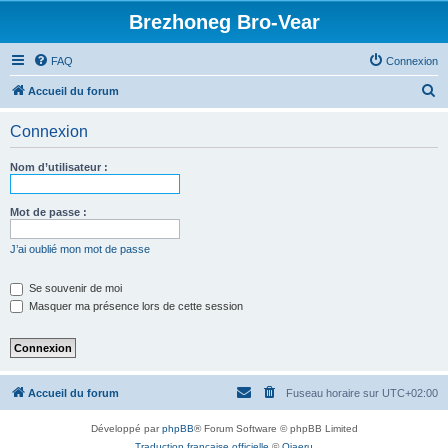
Brezhoneg Bro-Vear
FAQ
Connexion
R
Accueil du forum
e
Connexion
c
h
Nom d’utilisateur :
e
r
Mot de passe :
c
J’ai oublié mon mot de passe
h
e
Se souvenir de moi
Masquer ma présence lors de cette session
r
Accueil du forum
Fuseau horaire sur
UTC+02:00
Développé par
phpBB
® Forum Software © phpBB Limited
Traduction française officielle
©
Qiaeru