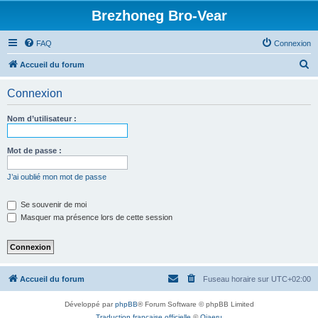
Brezhoneg Bro-Vear
FAQ
Connexion
R
Accueil du forum
e
Connexion
c
h
Nom d’utilisateur :
e
r
Mot de passe :
c
J’ai oublié mon mot de passe
h
e
Se souvenir de moi
Masquer ma présence lors de cette session
r
Accueil du forum
Fuseau horaire sur
UTC+02:00
Développé par
phpBB
® Forum Software © phpBB Limited
Traduction française officielle
©
Qiaeru