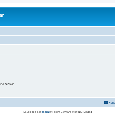
ar
tte session
Nous
Développé par
phpBB
® Forum Software © phpBB Limited