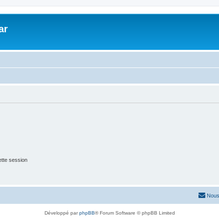
ar
tte session
Nous
Développé par
phpBB
® Forum Software © phpBB Limited