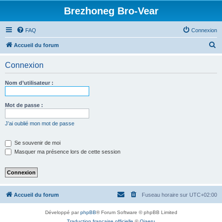
Brezhoneg Bro-Vear
FAQ
Connexion
R
Accueil du forum
e
Connexion
c
h
Nom d’utilisateur :
e
r
Mot de passe :
c
J’ai oublié mon mot de passe
h
e
Se souvenir de moi
Masquer ma présence lors de cette session
r
Accueil du forum
Fuseau horaire sur
UTC+02:00
Développé par
phpBB
® Forum Software © phpBB Limited
Traduction française officielle
©
Qiaeru