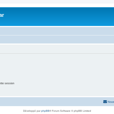
ar
tte session
Nous
Développé par
phpBB
® Forum Software © phpBB Limited