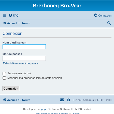
Brezhoneg Bro-Vear
FAQ
Connexion
R
Accueil du forum
e
Connexion
c
h
Nom d’utilisateur :
e
r
Mot de passe :
c
J’ai oublié mon mot de passe
h
e
Se souvenir de moi
Masquer ma présence lors de cette session
r
Accueil du forum
Fuseau horaire sur
UTC+02:00
Développé par
phpBB
® Forum Software © phpBB Limited
Traduction française officielle
©
Qiaeru