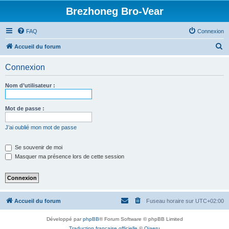
Brezhoneg Bro-Vear
FAQ
Connexion
R
Accueil du forum
e
Connexion
c
h
Nom d’utilisateur :
e
r
Mot de passe :
c
J’ai oublié mon mot de passe
h
e
Se souvenir de moi
Masquer ma présence lors de cette session
r
Accueil du forum
Fuseau horaire sur
UTC+02:00
Développé par
phpBB
® Forum Software © phpBB Limited
Traduction française officielle
©
Qiaeru