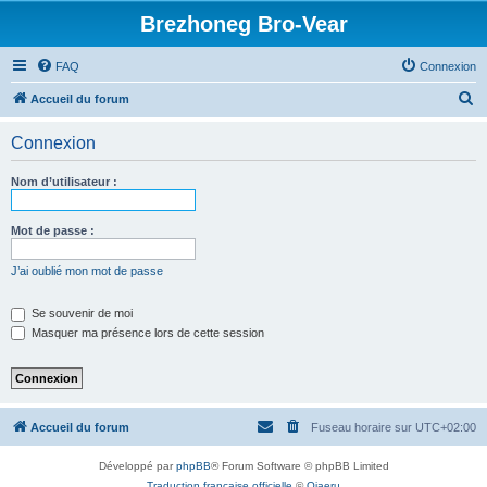
Brezhoneg Bro-Vear
FAQ
Connexion
R
Accueil du forum
e
Connexion
c
h
Nom d’utilisateur :
e
r
Mot de passe :
c
J’ai oublié mon mot de passe
h
e
Se souvenir de moi
Masquer ma présence lors de cette session
r
Accueil du forum
Fuseau horaire sur
UTC+02:00
Développé par
phpBB
® Forum Software © phpBB Limited
Traduction française officielle
©
Qiaeru