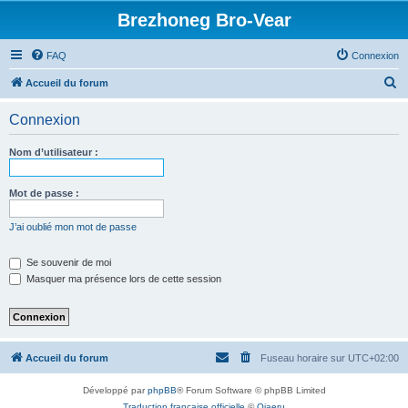
Brezhoneg Bro-Vear
FAQ
Connexion
R
Accueil du forum
e
Connexion
c
h
Nom d’utilisateur :
e
r
Mot de passe :
c
J’ai oublié mon mot de passe
h
e
Se souvenir de moi
Masquer ma présence lors de cette session
r
Accueil du forum
Fuseau horaire sur
UTC+02:00
Développé par
phpBB
® Forum Software © phpBB Limited
Traduction française officielle
©
Qiaeru