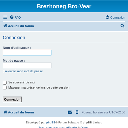
Brezhoneg Bro-Vear
FAQ
Connexion
R
Accueil du forum
e
Connexion
c
h
Nom d’utilisateur :
e
r
Mot de passe :
c
J’ai oublié mon mot de passe
h
e
Se souvenir de moi
Masquer ma présence lors de cette session
r
Accueil du forum
Fuseau horaire sur
UTC+02:00
Développé par
phpBB
® Forum Software © phpBB Limited
Traduction française officielle
©
Qiaeru