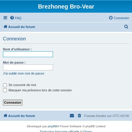
Brezhoneg Bro-Vear
FAQ
Connexion
R
Accueil du forum
e
Connexion
c
h
Nom d’utilisateur :
e
r
Mot de passe :
c
J’ai oublié mon mot de passe
h
e
Se souvenir de moi
Masquer ma présence lors de cette session
r
Accueil du forum
Fuseau horaire sur
UTC+02:00
Développé par
phpBB
® Forum Software © phpBB Limited
Traduction française officielle
©
Qiaeru