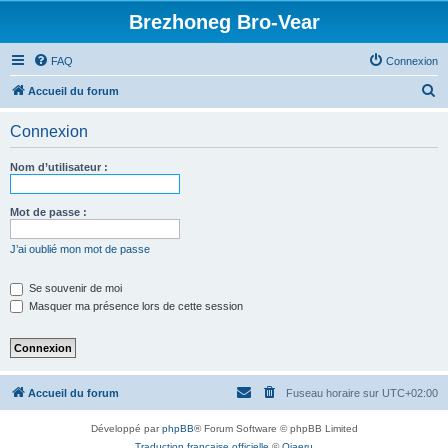
Brezhoneg Bro-Vear
FAQ
Connexion
R
Accueil du forum
e
Connexion
c
h
Nom d’utilisateur :
e
r
Mot de passe :
c
J’ai oublié mon mot de passe
h
e
Se souvenir de moi
Masquer ma présence lors de cette session
r
Accueil du forum
Fuseau horaire sur
UTC+02:00
Développé par
phpBB
® Forum Software © phpBB Limited
Traduction française officielle
©
Qiaeru