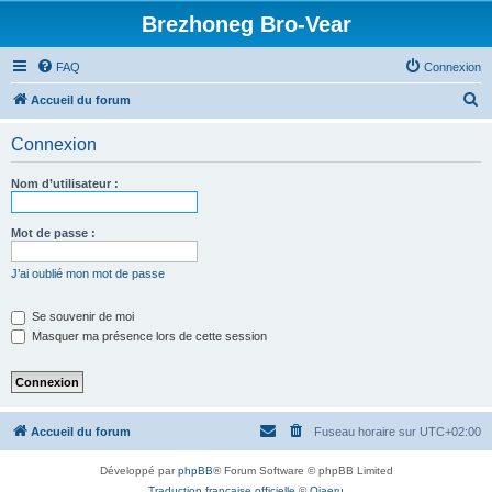
Brezhoneg Bro-Vear
FAQ
Connexion
R
Accueil du forum
e
Connexion
c
h
Nom d’utilisateur :
e
r
Mot de passe :
c
J’ai oublié mon mot de passe
h
e
Se souvenir de moi
Masquer ma présence lors de cette session
r
Accueil du forum
Fuseau horaire sur
UTC+02:00
Développé par
phpBB
® Forum Software © phpBB Limited
Traduction française officielle
©
Qiaeru