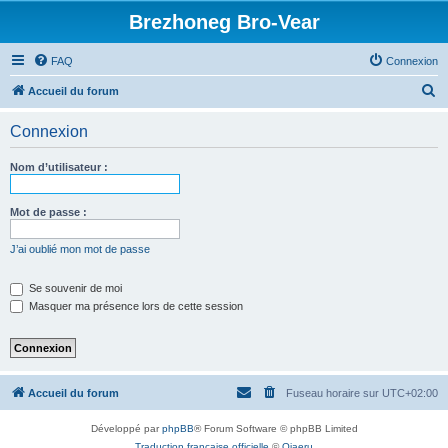
Brezhoneg Bro-Vear
FAQ
Connexion
R
Accueil du forum
e
Connexion
c
h
Nom d’utilisateur :
e
r
Mot de passe :
c
J’ai oublié mon mot de passe
h
e
Se souvenir de moi
Masquer ma présence lors de cette session
r
Accueil du forum
Fuseau horaire sur
UTC+02:00
Développé par
phpBB
® Forum Software © phpBB Limited
Traduction française officielle
©
Qiaeru