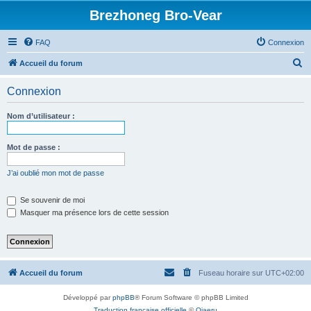
Brezhoneg Bro-Vear
FAQ
Connexion
R
Accueil du forum
e
Connexion
c
h
Nom d’utilisateur :
e
r
Mot de passe :
c
J’ai oublié mon mot de passe
h
e
Se souvenir de moi
Masquer ma présence lors de cette session
r
Accueil du forum
Fuseau horaire sur
UTC+02:00
Développé par
phpBB
® Forum Software © phpBB Limited
Traduction française officielle
©
Qiaeru