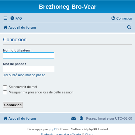
Brezhoneg Bro-Vear
FAQ
Connexion
R
Accueil du forum
e
Connexion
c
h
Nom d’utilisateur :
e
r
Mot de passe :
c
J’ai oublié mon mot de passe
h
e
Se souvenir de moi
Masquer ma présence lors de cette session
r
Accueil du forum
Fuseau horaire sur
UTC+02:00
Développé par
phpBB
® Forum Software © phpBB Limited
Traduction française officielle
©
Qiaeru