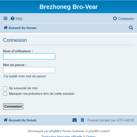
Brezhoneg Bro-Vear
FAQ
Connexion
R
Accueil du forum
e
Connexion
c
h
Nom d’utilisateur :
e
r
Mot de passe :
c
J’ai oublié mon mot de passe
h
e
Se souvenir de moi
Masquer ma présence lors de cette session
r
Accueil du forum
Fuseau horaire sur
UTC+02:00
Développé par
phpBB
® Forum Software © phpBB Limited
Traduction française officielle
©
Qiaeru