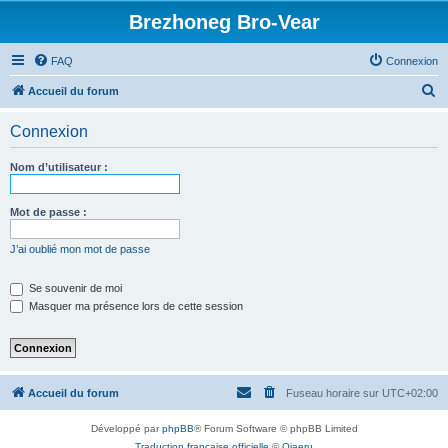
Brezhoneg Bro-Vear
FAQ
Connexion
R
Accueil du forum
e
Connexion
c
h
Nom d’utilisateur :
e
r
Mot de passe :
c
J’ai oublié mon mot de passe
h
e
Se souvenir de moi
Masquer ma présence lors de cette session
r
Accueil du forum
Fuseau horaire sur
UTC+02:00
Développé par
phpBB
® Forum Software © phpBB Limited
Traduction française officielle
©
Qiaeru