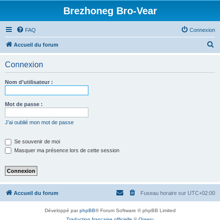
Brezhoneg Bro-Vear
FAQ
Connexion
R
Accueil du forum
e
Connexion
c
h
Nom d’utilisateur :
e
r
Mot de passe :
c
J’ai oublié mon mot de passe
h
e
Se souvenir de moi
Masquer ma présence lors de cette session
r
Accueil du forum
Fuseau horaire sur
UTC+02:00
Développé par
phpBB
® Forum Software © phpBB Limited
Traduction française officielle
©
Qiaeru