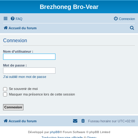
Brezhoneg Bro-Vear
FAQ
Connexion
R
Accueil du forum
e
Connexion
c
h
Nom d’utilisateur :
e
r
Mot de passe :
c
J’ai oublié mon mot de passe
h
e
Se souvenir de moi
Masquer ma présence lors de cette session
r
Accueil du forum
Fuseau horaire sur
UTC+02:00
Développé par
phpBB
® Forum Software © phpBB Limited
Traduction française officielle
©
Qiaeru