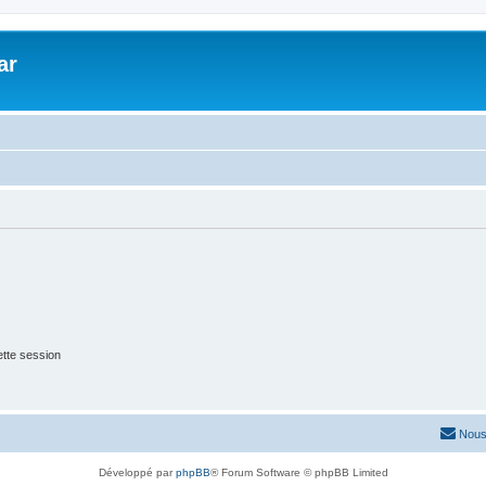
ar
tte session
Nous
Développé par
phpBB
® Forum Software © phpBB Limited