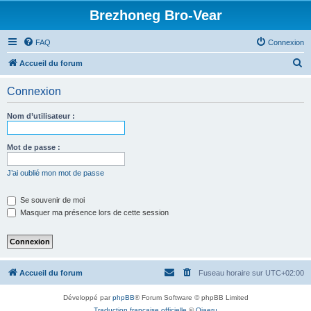
Brezhoneg Bro-Vear
FAQ
Connexion
R
Accueil du forum
e
Connexion
c
h
Nom d’utilisateur :
e
r
Mot de passe :
c
J’ai oublié mon mot de passe
h
e
Se souvenir de moi
Masquer ma présence lors de cette session
r
Accueil du forum
Fuseau horaire sur
UTC+02:00
Développé par
phpBB
® Forum Software © phpBB Limited
Traduction française officielle
©
Qiaeru