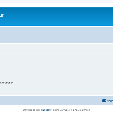
ar
tte session
Nous
Développé par
phpBB
® Forum Software © phpBB Limited