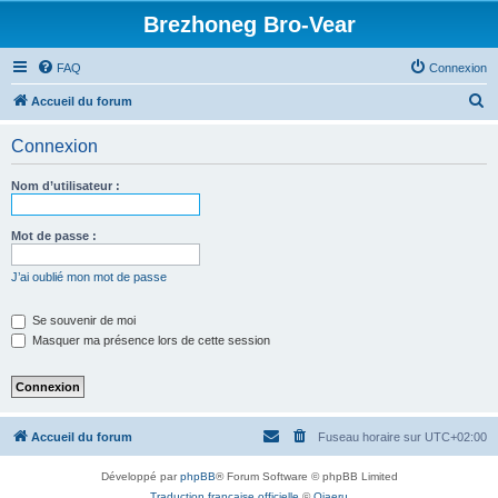
Brezhoneg Bro-Vear
FAQ
Connexion
R
Accueil du forum
e
Connexion
c
h
Nom d’utilisateur :
e
r
Mot de passe :
c
J’ai oublié mon mot de passe
h
e
Se souvenir de moi
Masquer ma présence lors de cette session
r
Accueil du forum
Fuseau horaire sur
UTC+02:00
Développé par
phpBB
® Forum Software © phpBB Limited
Traduction française officielle
©
Qiaeru