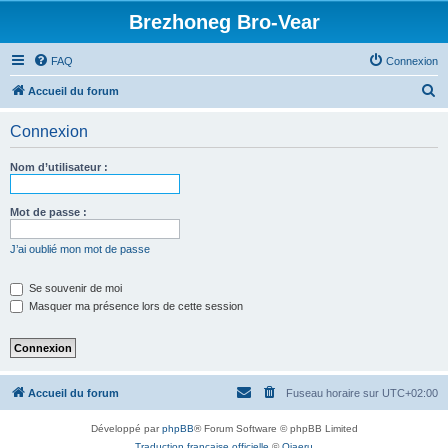
Brezhoneg Bro-Vear
FAQ
Connexion
R
Accueil du forum
e
Connexion
c
h
Nom d’utilisateur :
e
r
Mot de passe :
c
J’ai oublié mon mot de passe
h
e
Se souvenir de moi
Masquer ma présence lors de cette session
r
Accueil du forum
Fuseau horaire sur
UTC+02:00
Développé par
phpBB
® Forum Software © phpBB Limited
Traduction française officielle
©
Qiaeru