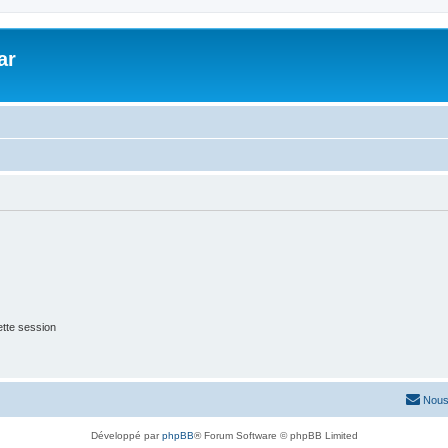
ar
tte session
Nous
Développé par
phpBB
® Forum Software © phpBB Limited