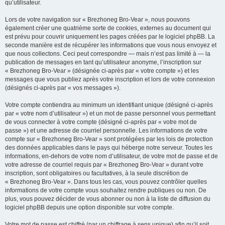
qu’utilisateur.
Lors de votre navigation sur « Brezhoneg Bro-Vear », nous pouvons
également créer une quatrième sorte de cookies, externes au document qui
est prévu pour couvrir uniquement les pages créées par le logiciel phpBB. La
seconde manière est de récupérer les informations que vous nous envoyez et
que nous collectons. Ceci peut correspondre — mais n’est pas limité à — la
publication de messages en tant qu’utilisateur anonyme, l’inscription sur
« Brezhoneg Bro-Vear » (désignée ci-après par « votre compte ») et les
messages que vous publiez après votre inscription et lors de votre connexion
(désignés ci-après par « vos messages »).
Votre compte contiendra au minimum un identifiant unique (désigné ci-après
par « votre nom d’utilisateur ») et un mot de passe personnel vous permettant
de vous connecter à votre compte (désigné ci-après par « votre mot de
passe ») et une adresse de courriel personnelle. Les informations de votre
compte sur « Brezhoneg Bro-Vear » sont protégées par les lois de protection
des données applicables dans le pays qui héberge notre serveur. Toutes les
informations, en-dehors de votre nom d’utilisateur, de votre mot de passe et de
votre adresse de courriel requis par « Brezhoneg Bro-Vear » durant votre
inscription, sont obligatoires ou facultatives, à la seule discrétion de
« Brezhoneg Bro-Vear ». Dans tous les cas, vous pouvez contrôler quelles
informations de votre compte vous souhaitez rendre publiques ou non. De
plus, vous pouvez décider de vous abonner ou non à la liste de diffusion du
logiciel phpBB depuis une option disponible sur votre compte.
Votre mot de passe est chiffré (par un chiffrage à sens unique) afin qu’il soit