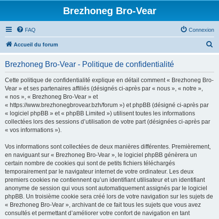
Brezhoneg Bro-Vear
FAQ
Connexion
R
Accueil du forum
e
Brezhoneg Bro-Vear - Politique de confidentialité
c
h
Cette politique de confidentialité explique en détail comment « Brezhoneg Bro-
Vear » et ses partenaires affiliés (désignés ci-après par « nous », « notre »,
e
« nos », « Brezhoneg Bro-Vear » et
r
« https://www.brezhonegbrovear.bzh/forum ») et phpBB (désigné ci-après par
« logiciel phpBB » et « phpBB Limited ») utilisent toutes les informations
c
collectées lors des sessions d’utilisation de votre part (désignées ci-après par
h
« vos informations »).
e
Vos informations sont collectées de deux manières différentes. Premièrement,
r
en naviguant sur « Brezhoneg Bro-Vear », le logiciel phpBB génèrera un
certain nombre de cookies qui sont de petits fichiers téléchargés
temporairement par le navigateur internet de votre ordinateur. Les deux
premiers cookies ne contiennent qu’un identifiant utilisateur et un identifiant
anonyme de session qui vous sont automatiquement assignés par le logiciel
phpBB. Un troisième cookie sera créé lors de votre navigation sur les sujets de
« Brezhoneg Bro-Vear », archivant de ce fait tous les sujets que vous avez
consultés et permettant d’améliorer votre confort de navigation en tant