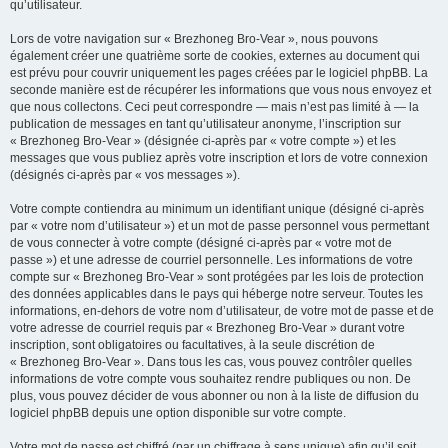
qu’utilisateur.
Lors de votre navigation sur « Brezhoneg Bro-Vear », nous pouvons
également créer une quatrième sorte de cookies, externes au document qui
est prévu pour couvrir uniquement les pages créées par le logiciel phpBB. La
seconde manière est de récupérer les informations que vous nous envoyez et
que nous collectons. Ceci peut correspondre — mais n’est pas limité à — la
publication de messages en tant qu’utilisateur anonyme, l’inscription sur
« Brezhoneg Bro-Vear » (désignée ci-après par « votre compte ») et les
messages que vous publiez après votre inscription et lors de votre connexion
(désignés ci-après par « vos messages »).
Votre compte contiendra au minimum un identifiant unique (désigné ci-après
par « votre nom d’utilisateur ») et un mot de passe personnel vous permettant
de vous connecter à votre compte (désigné ci-après par « votre mot de
passe ») et une adresse de courriel personnelle. Les informations de votre
compte sur « Brezhoneg Bro-Vear » sont protégées par les lois de protection
des données applicables dans le pays qui héberge notre serveur. Toutes les
informations, en-dehors de votre nom d’utilisateur, de votre mot de passe et de
votre adresse de courriel requis par « Brezhoneg Bro-Vear » durant votre
inscription, sont obligatoires ou facultatives, à la seule discrétion de
« Brezhoneg Bro-Vear ». Dans tous les cas, vous pouvez contrôler quelles
informations de votre compte vous souhaitez rendre publiques ou non. De
plus, vous pouvez décider de vous abonner ou non à la liste de diffusion du
logiciel phpBB depuis une option disponible sur votre compte.
Votre mot de passe est chiffré (par un chiffrage à sens unique) afin qu’il soit