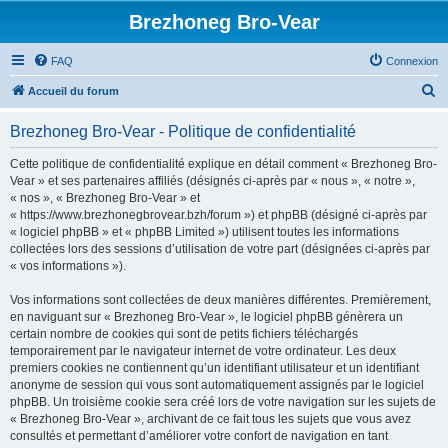
Brezhoneg Bro-Vear
FAQ
Connexion
R
Accueil du forum
e
Brezhoneg Bro-Vear - Politique de confidentialité
c
h
Cette politique de confidentialité explique en détail comment « Brezhoneg Bro-
Vear » et ses partenaires affiliés (désignés ci-après par « nous », « notre »,
e
« nos », « Brezhoneg Bro-Vear » et
r
« https://www.brezhonegbrovear.bzh/forum ») et phpBB (désigné ci-après par
« logiciel phpBB » et « phpBB Limited ») utilisent toutes les informations
c
collectées lors des sessions d’utilisation de votre part (désignées ci-après par
h
« vos informations »).
e
Vos informations sont collectées de deux manières différentes. Premièrement,
r
en naviguant sur « Brezhoneg Bro-Vear », le logiciel phpBB génèrera un
certain nombre de cookies qui sont de petits fichiers téléchargés
temporairement par le navigateur internet de votre ordinateur. Les deux
premiers cookies ne contiennent qu’un identifiant utilisateur et un identifiant
anonyme de session qui vous sont automatiquement assignés par le logiciel
phpBB. Un troisième cookie sera créé lors de votre navigation sur les sujets de
« Brezhoneg Bro-Vear », archivant de ce fait tous les sujets que vous avez
consultés et permettant d’améliorer votre confort de navigation en tant