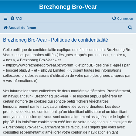
Brezhoneg Bro-Vear
FAQ
Connexion
R
Accueil du forum
e
Brezhoneg Bro-Vear - Politique de confidentialité
c
h
Cette politique de confidentialité explique en détail comment « Brezhoneg Bro-
Vear » et ses partenaires affiliés (désignés ci-après par « nous », « notre »,
e
« nos », « Brezhoneg Bro-Vear » et
r
« https://www.brezhonegbrovear.bzh/forum ») et phpBB (désigné ci-après par
« logiciel phpBB » et « phpBB Limited ») utilisent toutes les informations
c
collectées lors des sessions d’utilisation de votre part (désignées ci-après par
h
« vos informations »).
e
Vos informations sont collectées de deux manières différentes. Premièrement,
r
en naviguant sur « Brezhoneg Bro-Vear », le logiciel phpBB génèrera un
certain nombre de cookies qui sont de petits fichiers téléchargés
temporairement par le navigateur internet de votre ordinateur. Les deux
premiers cookies ne contiennent qu’un identifiant utilisateur et un identifiant
anonyme de session qui vous sont automatiquement assignés par le logiciel
phpBB. Un troisième cookie sera créé lors de votre navigation sur les sujets de
« Brezhoneg Bro-Vear », archivant de ce fait tous les sujets que vous avez
consultés et permettant d’améliorer votre confort de navigation en tant