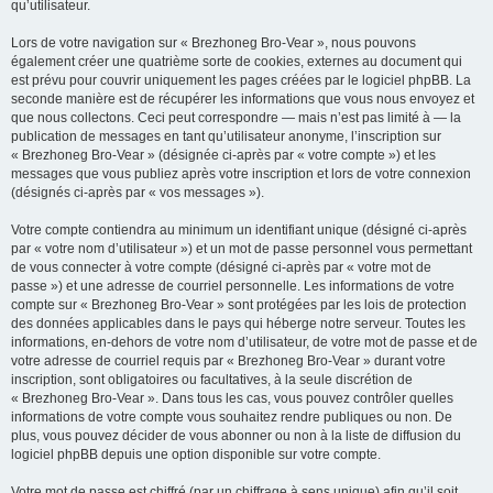
qu’utilisateur.
Lors de votre navigation sur « Brezhoneg Bro-Vear », nous pouvons
également créer une quatrième sorte de cookies, externes au document qui
est prévu pour couvrir uniquement les pages créées par le logiciel phpBB. La
seconde manière est de récupérer les informations que vous nous envoyez et
que nous collectons. Ceci peut correspondre — mais n’est pas limité à — la
publication de messages en tant qu’utilisateur anonyme, l’inscription sur
« Brezhoneg Bro-Vear » (désignée ci-après par « votre compte ») et les
messages que vous publiez après votre inscription et lors de votre connexion
(désignés ci-après par « vos messages »).
Votre compte contiendra au minimum un identifiant unique (désigné ci-après
par « votre nom d’utilisateur ») et un mot de passe personnel vous permettant
de vous connecter à votre compte (désigné ci-après par « votre mot de
passe ») et une adresse de courriel personnelle. Les informations de votre
compte sur « Brezhoneg Bro-Vear » sont protégées par les lois de protection
des données applicables dans le pays qui héberge notre serveur. Toutes les
informations, en-dehors de votre nom d’utilisateur, de votre mot de passe et de
votre adresse de courriel requis par « Brezhoneg Bro-Vear » durant votre
inscription, sont obligatoires ou facultatives, à la seule discrétion de
« Brezhoneg Bro-Vear ». Dans tous les cas, vous pouvez contrôler quelles
informations de votre compte vous souhaitez rendre publiques ou non. De
plus, vous pouvez décider de vous abonner ou non à la liste de diffusion du
logiciel phpBB depuis une option disponible sur votre compte.
Votre mot de passe est chiffré (par un chiffrage à sens unique) afin qu’il soit