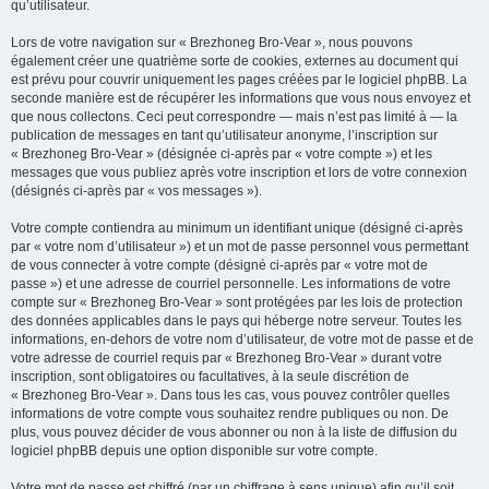
qu’utilisateur.
Lors de votre navigation sur « Brezhoneg Bro-Vear », nous pouvons
également créer une quatrième sorte de cookies, externes au document qui
est prévu pour couvrir uniquement les pages créées par le logiciel phpBB. La
seconde manière est de récupérer les informations que vous nous envoyez et
que nous collectons. Ceci peut correspondre — mais n’est pas limité à — la
publication de messages en tant qu’utilisateur anonyme, l’inscription sur
« Brezhoneg Bro-Vear » (désignée ci-après par « votre compte ») et les
messages que vous publiez après votre inscription et lors de votre connexion
(désignés ci-après par « vos messages »).
Votre compte contiendra au minimum un identifiant unique (désigné ci-après
par « votre nom d’utilisateur ») et un mot de passe personnel vous permettant
de vous connecter à votre compte (désigné ci-après par « votre mot de
passe ») et une adresse de courriel personnelle. Les informations de votre
compte sur « Brezhoneg Bro-Vear » sont protégées par les lois de protection
des données applicables dans le pays qui héberge notre serveur. Toutes les
informations, en-dehors de votre nom d’utilisateur, de votre mot de passe et de
votre adresse de courriel requis par « Brezhoneg Bro-Vear » durant votre
inscription, sont obligatoires ou facultatives, à la seule discrétion de
« Brezhoneg Bro-Vear ». Dans tous les cas, vous pouvez contrôler quelles
informations de votre compte vous souhaitez rendre publiques ou non. De
plus, vous pouvez décider de vous abonner ou non à la liste de diffusion du
logiciel phpBB depuis une option disponible sur votre compte.
Votre mot de passe est chiffré (par un chiffrage à sens unique) afin qu’il soit