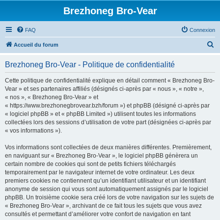
Brezhoneg Bro-Vear
FAQ
Connexion
R
Accueil du forum
e
Brezhoneg Bro-Vear - Politique de confidentialité
c
h
Cette politique de confidentialité explique en détail comment « Brezhoneg Bro-
Vear » et ses partenaires affiliés (désignés ci-après par « nous », « notre »,
e
« nos », « Brezhoneg Bro-Vear » et
r
« https://www.brezhonegbrovear.bzh/forum ») et phpBB (désigné ci-après par
« logiciel phpBB » et « phpBB Limited ») utilisent toutes les informations
c
collectées lors des sessions d’utilisation de votre part (désignées ci-après par
h
« vos informations »).
e
Vos informations sont collectées de deux manières différentes. Premièrement,
r
en naviguant sur « Brezhoneg Bro-Vear », le logiciel phpBB génèrera un
certain nombre de cookies qui sont de petits fichiers téléchargés
temporairement par le navigateur internet de votre ordinateur. Les deux
premiers cookies ne contiennent qu’un identifiant utilisateur et un identifiant
anonyme de session qui vous sont automatiquement assignés par le logiciel
phpBB. Un troisième cookie sera créé lors de votre navigation sur les sujets de
« Brezhoneg Bro-Vear », archivant de ce fait tous les sujets que vous avez
consultés et permettant d’améliorer votre confort de navigation en tant